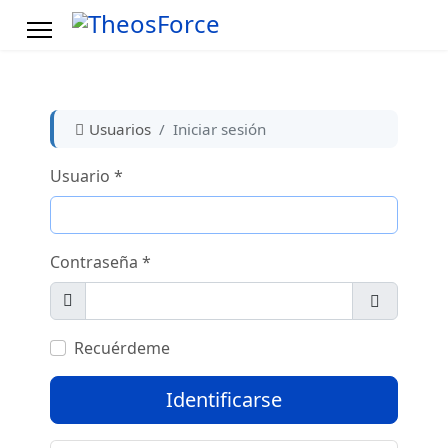
Usuarios
Iniciar sesión
Usuario
*
Contraseña
*
Mostrar
Mostrar 
Recuérdeme
Identificarse